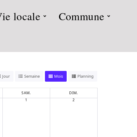
ie locale
Commune
Jour
Semaine
Mois
Planning
SAM.
DIM.
1
2