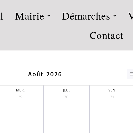
l
Mairie
Démarches
V
Contact
Août 2026
MER.
JEU.
VEN.
29
30
31