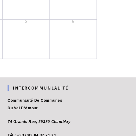
5
6
INTERCOMMUNLALITÉ
Communauté De Communes
Du Val D’Amour
74 Grande Rue,
39380 Chamblay
Tél : +33 (0)3 84 37 74 74